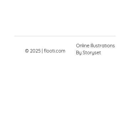
Online Illustrations
© 2025 | flooti.com
By Storyset